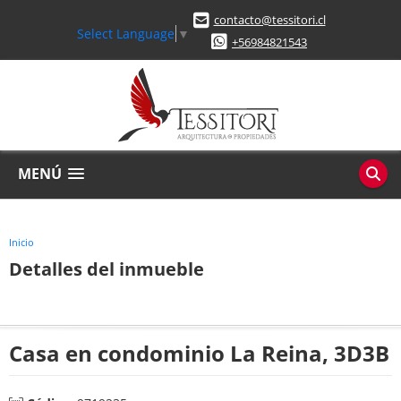
contacto@tessitori.cl
Select Language
▼
+56984821543
MENÚ
Inicio
Detalles del inmueble
Casa en condominio La Reina, 3D3B