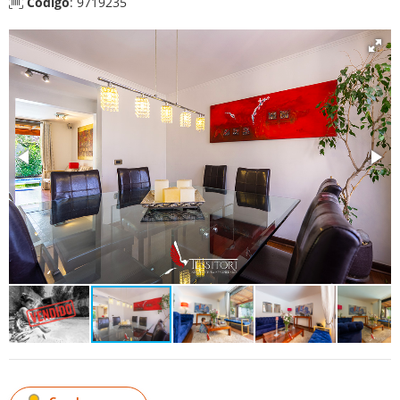
Código
: 9719235