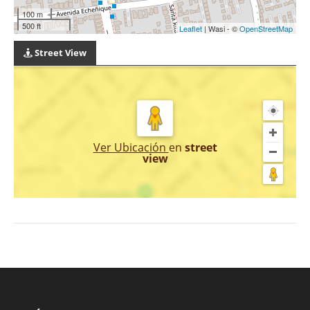
100 m
500 ft
Leaflet
| Wasi - ©
OpenStreetMap
Street View
Ver Ubicación
en
street
view