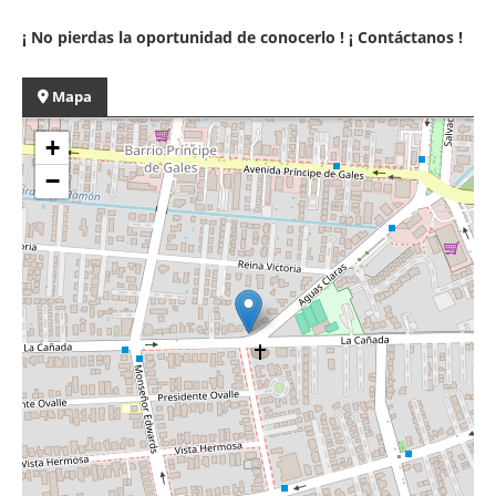
¡ No pierdas la oportunidad de conocerlo ! ¡ Contáctanos !
Mapa
+
−