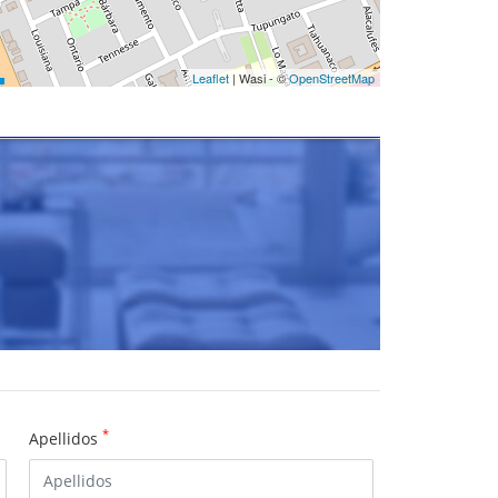
Leaflet
| Wasi - ©
OpenStreetMap
*
Apellidos