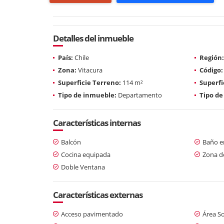
Detalles del inmueble
País:
Chile
Región:
Zona:
Vitacura
Código:
Superficie Terreno:
114 m²
Superfi
Tipo de inmueble:
Departamento
Tipo de
Características internas
Balcón
Baño en
Cocina equipada
Zona d
Doble Ventana
Características externas
Acceso pavimentado
Área So