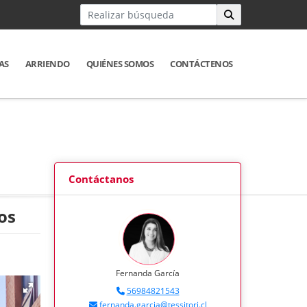
AS
ARRIENDO
QUIÉNES SOMOS
CONTÁCTENOS
Contáctanos
os
Fernanda García
56984821543
fernanda.garcia@tessitori.cl