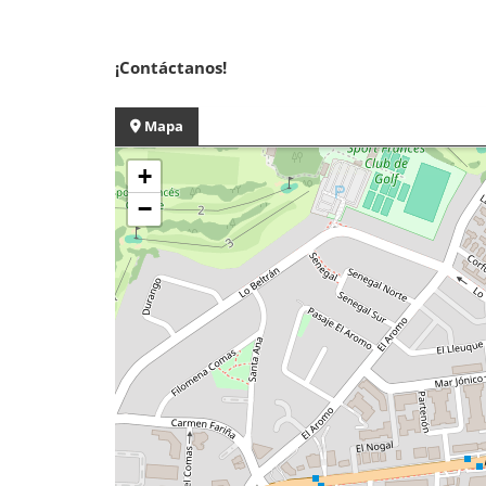
¡Contáctanos!
Mapa
+
−