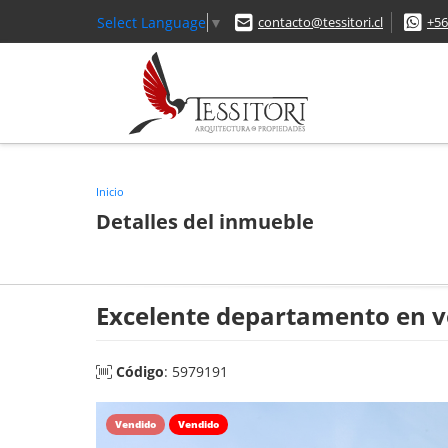
Select Language
▼
contacto@tessitori.cl
+56
Inicio
Detalles del inmueble
Excelente departamento en ve
Código
: 5979191
Vendido
Vendido