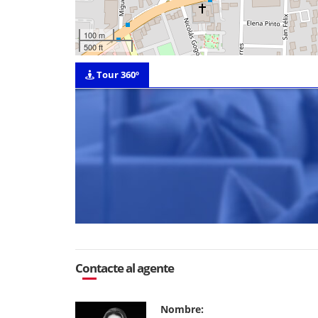
100 m
500 ft
Tour 360º
Contacte al agente
Nombre: