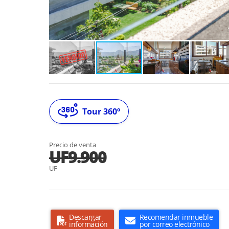
Tour 360º
Precio de venta
UF9.900
UF
Descargar
Recomendar inmueble
información
por correo electrónico