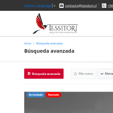
Select Language
▼
contacto@tessitori.cl
+56
Inicio
Búsqueda avanzada
Búsqueda avanzada
Más nuevo
Menor
Búsqueda avanzada
Arrendado
Rentado