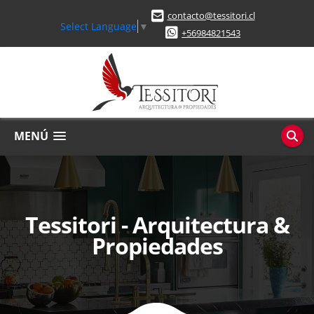
contacto@tessitori.cl
Select Language
▼
+56984821543
MENÚ
Tessitori - Arquitectura &
Propiedades