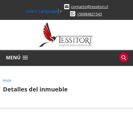
contacto@tessitori.cl
Select Language
▼
+56984821543
MENÚ
Inicio
Detalles del inmueble