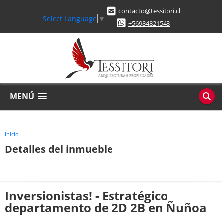
contacto@tessitori.cl
Select Language
▼
+56984821543
MENÚ
Inicio
Detalles del inmueble
Inversionistas! - Estratégico
departamento de 2D 2B en Ñuñoa