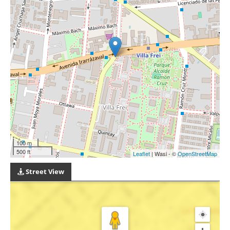
100 m
500 ft
Leaflet
| Wasi - ©
OpenStreetMap
Street View