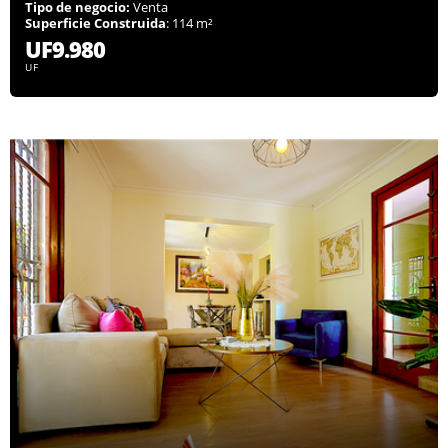
Tipo de negocio:
Venta
Superficie Construida
: 114 m²
UF9.980
UF