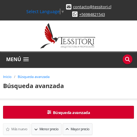
contacto@tessitori.cl
Select Language
▼
+56984821543
MENÚ
Inicio
Búsqueda avanzada
Búsqueda avanzada
Búsqueda avanzada
Más nuevo
Menor precio
Mayor precio